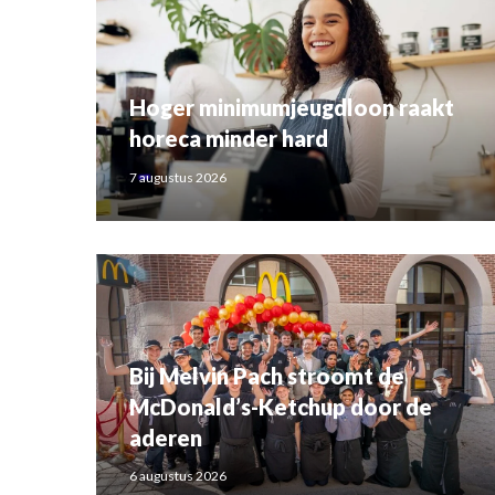
Hoger minimumjeugdloon raakt
horeca minder hard
7 augustus 2026
Bij Melvin Pach stroomt de
McDonald’s-Ketchup door de
aderen
6 augustus 2026