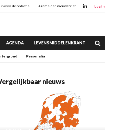
Tip voor de redactie
Aanmelden nieuwsbrief
Log in
AGENDA
LEVENSMIDDELENKRANT
htergrond
Personalia
Vergelijkbaar nieuws