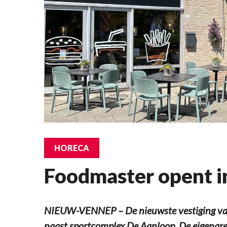
HORECA
Foodmaster opent 
NIEUW-VENNEP – De nieuwste vestiging va
naast sportcomplex De Aanloop. De eigenare