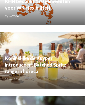
KHN bedankt 170 gemeenten
voor WK-flexibiliteit
9 juni 2026
Koninklijke de Kuyper
introduceert Batched Spritz-
range in horeca
25 juni 2026