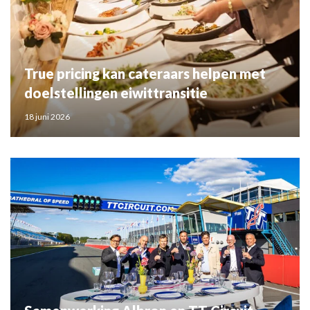
True pricing kan cateraars helpen met
doelstellingen eiwittransitie
18 juni 2026