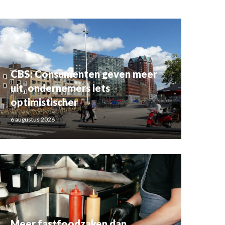
CBS: Consumenten geven meer
uit, ondernemers iets
optimistischer
6 augustus 2026
Meer fastfoodzaken dan