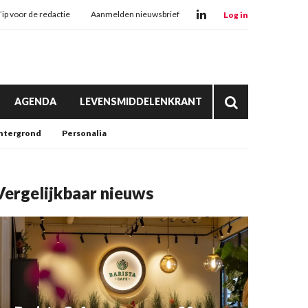
Tip voor de redactie
Aanmelden nieuwsbrief
Log in
AGENDA
LEVENSMIDDELENKRANT
htergrond
Personalia
Vergelijkbaar nieuws