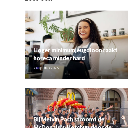
Hoger minimumjeugdloon raakt
horeca minder hard
7 augustus 2026
Bij Melvin Pach stroomt de
McDonald’s-Ketchup door de