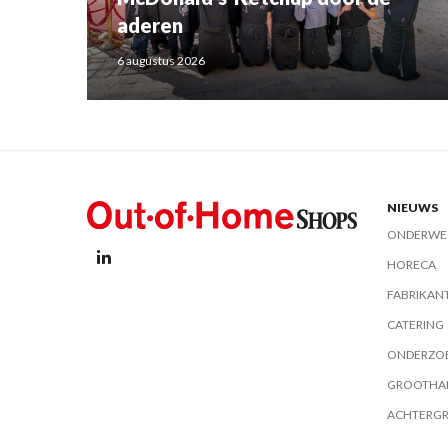
aderen
6 augustus 2026
NIEUWS
ONDERWE
HORECA
FABRIKAN
CATERING
ONDERZO
GROOTHA
ACHTERG