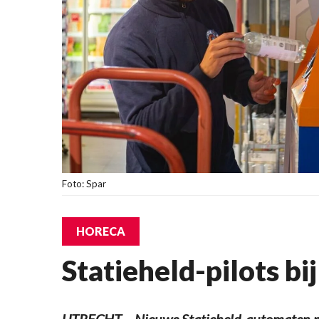
Foto: Spar
HORECA
Statieheld-pilots bi
UTRECHT – Nieuwe Statieheld-automaten m