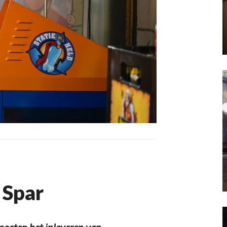
j Spar
oeten het inleveren van