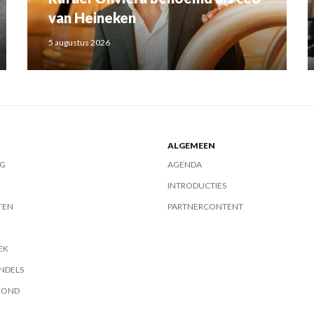
van Heineken
5 augustus 2026
ALGEMEEN
G
AGENDA
INTRODUCTIES
TEN
PARTNERCONTENT
EK
NDELS
ROND